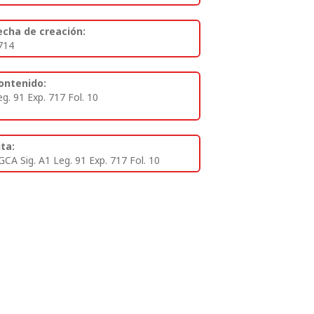
echa de creación:
714
ontenido:
eg. 91 Exp. 717 Fol. 10
ita:
GCA Sig. A1 Leg. 91 Exp. 717 Fol. 10