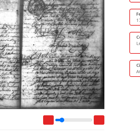
F
1
C
L
C
A