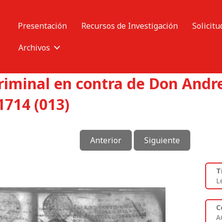
Presentación
Recursos de Investigación
Solicitu
Archivos
criminal en contra de Don And
714 (013)
Anterior
Siguiente
T
L
C
A