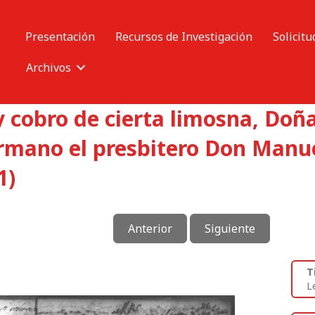
Presentación
Recursos de Investigación
Solicitu
Archivos
y cobro de cierta limosna, Do
rmano el presbitero Don Manue
1)
Anterior
Siguiente
T
L