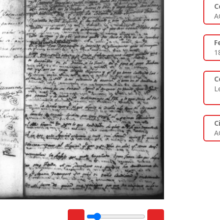
C
A
F
1
C
L
C
A