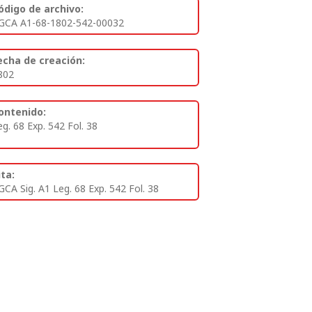
ódigo de archivo:
GCA A1-68-1802-542-00032
echa de creación:
802
ontenido:
eg. 68 Exp. 542 Fol. 38
ita:
GCA Sig. A1 Leg. 68 Exp. 542 Fol. 38