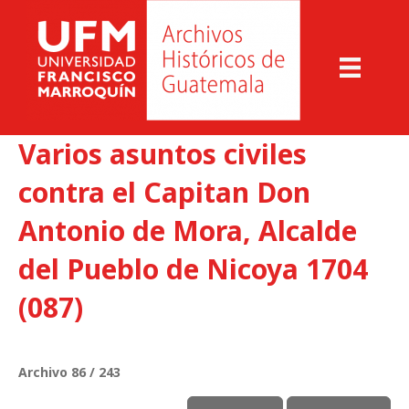
Varios asuntos civiles
contra el Capitan Don
Antonio de Mora, Alcalde
del Pueblo de Nicoya 1704
(087)
Archivo 86 / 243