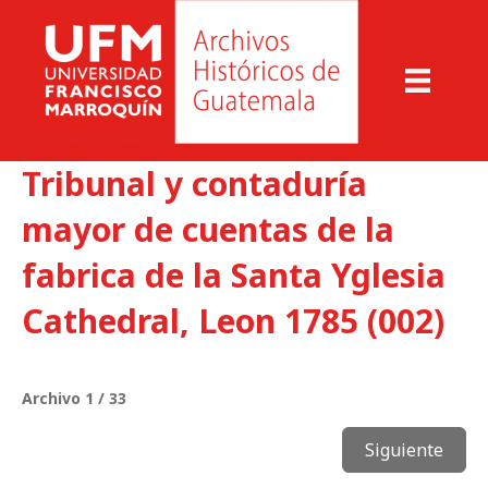
Tribunal y contaduría
mayor de cuentas de la
fabrica de la Santa Yglesia
Cathedral, Leon 1785 (002)
Archivo 1 / 33
Siguiente