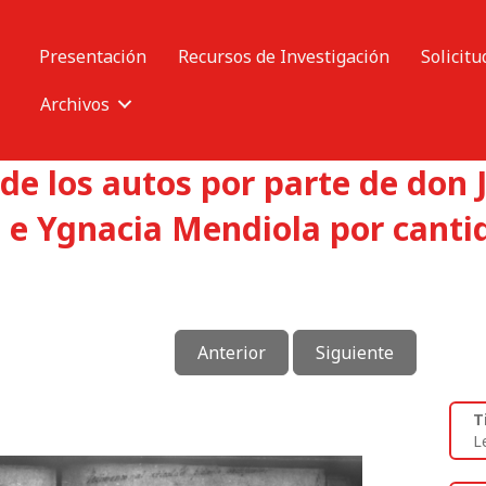
Presentación
Recursos de Investigación
Solicitu
Archivos
de los autos por parte de don 
s e Ygnacia Mendiola por canti
Anterior
Siguiente
T
L