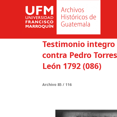
Testimonio integro 
contra Pedro Torre
León 1792 (086)
Archivo 85 / 116