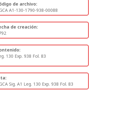
ódigo de archivo:
GCA A1-130-1790-938-00088
echa de creación:
792
ontenido:
eg. 130 Exp. 938 Fol. 83
ita:
GCA Sig. A1 Leg. 130 Exp. 938 Fol. 83