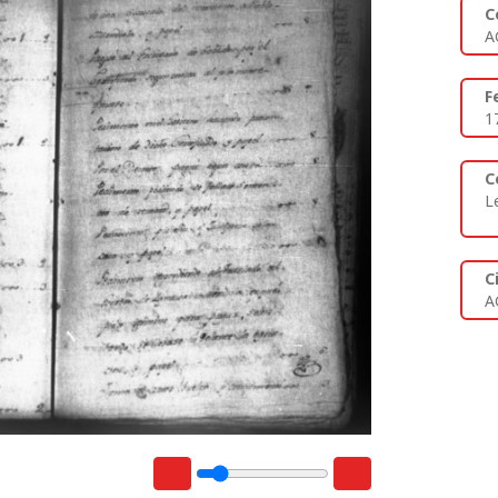
C
A
F
1
C
L
C
A