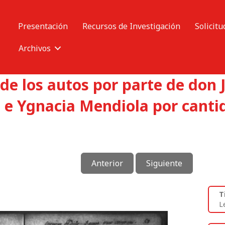
Presentación
Recursos de Investigación
Solicitu
Archivos
de los autos por parte de don 
s e Ygnacia Mendiola por canti
Anterior
Siguiente
T
L