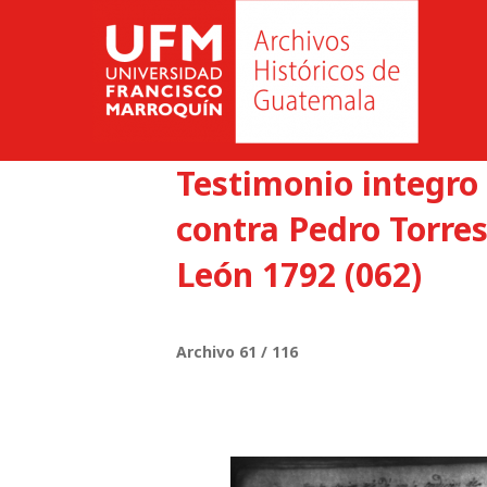
Testimonio integro 
contra Pedro Torre
León 1792 (062)
Archivo 61 / 116