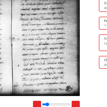
C
A
F
1
C
L
C
A