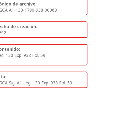
ódigo de archivo:
GCA A1-130-1790-938-00063
echa de creación:
792
ontenido:
eg. 130 Exp. 938 Fol. 59
ita:
GCA Sig. A1 Leg. 130 Exp. 938 Fol. 59