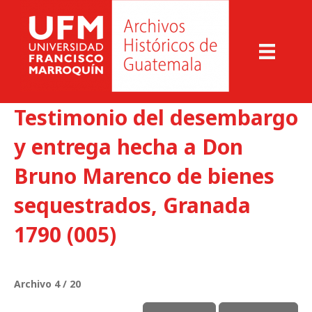
Testimonio del desembargo
y entrega hecha a Don
Bruno Marenco de bienes
sequestrados, Granada
1790 (005)
Archivo 4 / 20