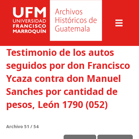
Testimonio de los autos
seguidos por don Francisco
Ycaza contra don Manuel
Sanches por cantidad de
pesos, León 1790 (052)
Archivo 51 / 54