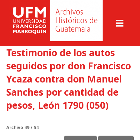
Testimonio de los autos
seguidos por don Francisco
Ycaza contra don Manuel
Sanches por cantidad de
pesos, León 1790 (050)
Archivo 49 / 54