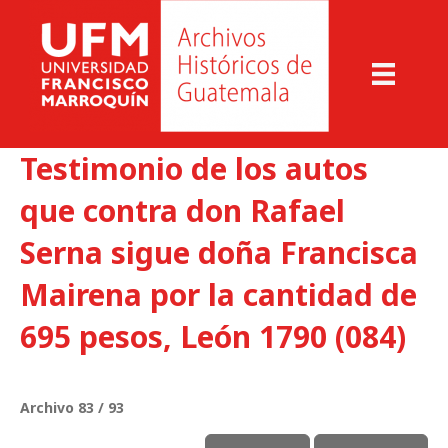
Testimonio de los autos
que contra don Rafael
Serna sigue doña Francisca
Mairena por la cantidad de
695 pesos, León 1790 (084)
Archivo 83 / 93