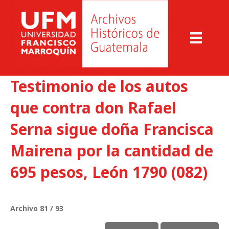
Testimonio de los autos
que contra don Rafael
Serna sigue doña Francisca
Mairena por la cantidad de
695 pesos, León 1790 (082)
Archivo 81 / 93