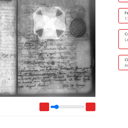
F
1
C
L
C
A