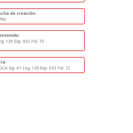
echa de creación:
790
ontenido:
eg. 129 Exp. 933 Fol. 72
ita:
GCA Sig. A1 Leg. 129 Exp. 933 Fol. 72