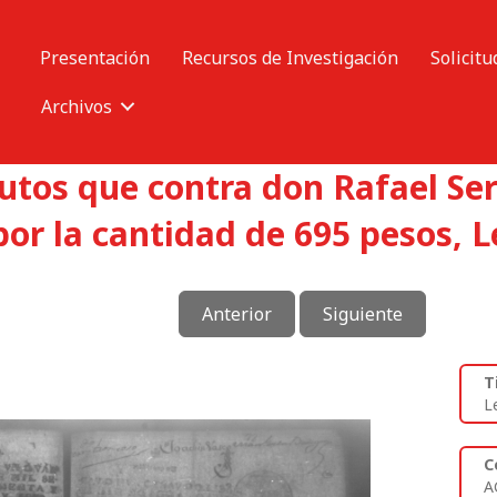
Presentación
Recursos de Investigación
Solicitu
Archivos
autos que contra don Rafael Se
or la cantidad de 695 pesos, L
Anterior
Siguiente
T
L
C
A