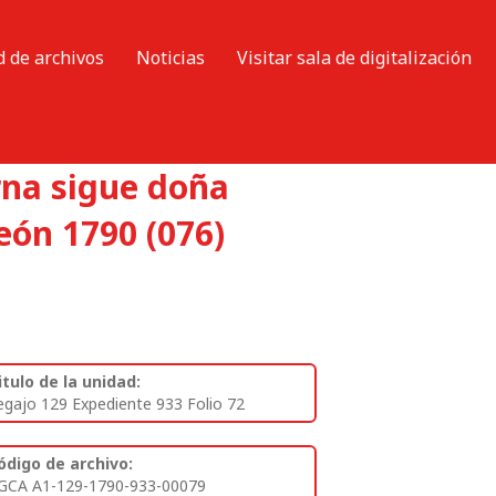
d de archivos
Noticias
Visitar sala de digitalización
rna sigue doña
eón 1790 (076)
itulo de la unidad:
egajo 129 Expediente 933 Folio 72
ódigo de archivo:
GCA A1-129-1790-933-00079