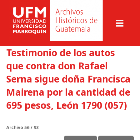
Testimonio de los autos
que contra don Rafael
Serna sigue doña Francisca
Mairena por la cantidad de
695 pesos, León 1790 (057)
Archivo 56 / 93