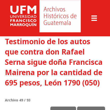
Testimonio de los autos
que contra don Rafael
Serna sigue doña Francisca
Mairena por la cantidad de
695 pesos, León 1790 (050)
Archivo 49 / 93