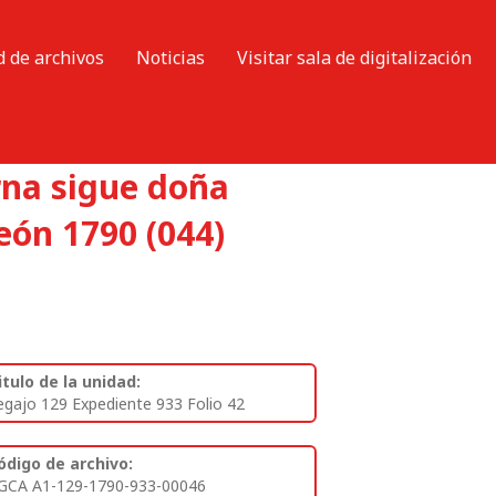
d de archivos
Noticias
Visitar sala de digitalización
rna sigue doña
eón 1790 (044)
itulo de la unidad:
egajo 129 Expediente 933 Folio 42
ódigo de archivo:
GCA A1-129-1790-933-00046