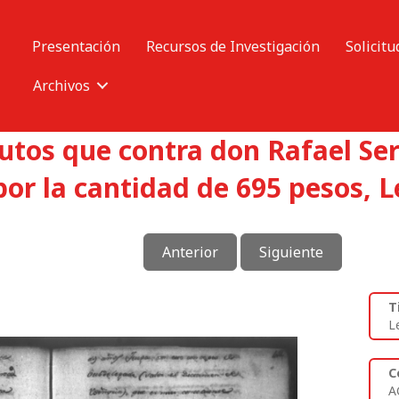
Presentación
Recursos de Investigación
Solicitu
Archivos
autos que contra don Rafael Se
or la cantidad de 695 pesos, L
Anterior
Siguiente
T
L
C
A