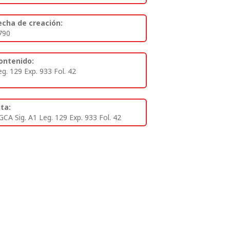
echa de creación:
790
ontenido:
eg. 129 Exp. 933 Fol. 42
ita:
GCA Sig. A1 Leg. 129 Exp. 933 Fol. 42