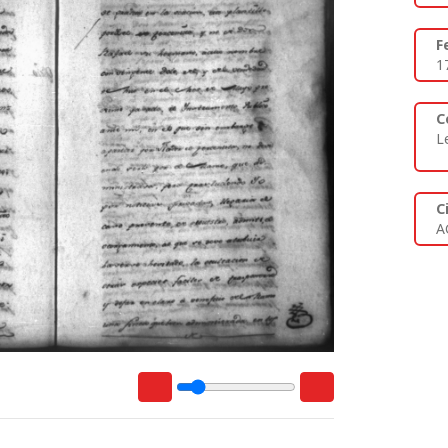
F
1
C
L
C
A