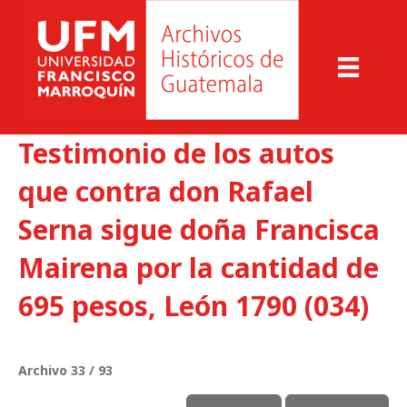
Testimonio de los autos
que contra don Rafael
Serna sigue doña Francisca
Mairena por la cantidad de
695 pesos, León 1790 (034)
Archivo 33 / 93