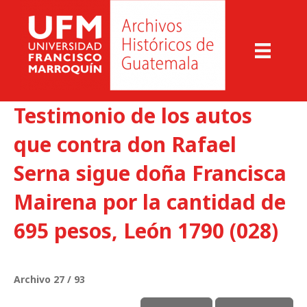
Testimonio de los autos
que contra don Rafael
Serna sigue doña Francisca
Mairena por la cantidad de
695 pesos, León 1790 (028)
Archivo 27 / 93