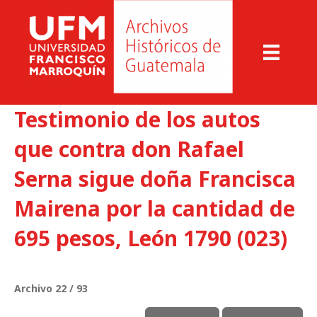
Testimonio de los autos
que contra don Rafael
Serna sigue doña Francisca
Mairena por la cantidad de
695 pesos, León 1790 (023)
Archivo 22 / 93