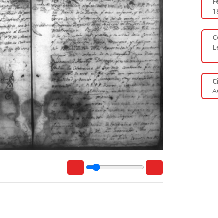
F
1
C
L
C
A