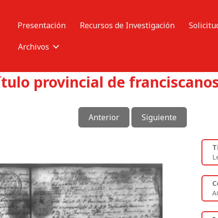
Presentación
Recursos de Investigación
Solicitu
Archivos
tulo provincial de franciscanos
Anterior
Siguiente
T
L
C
A