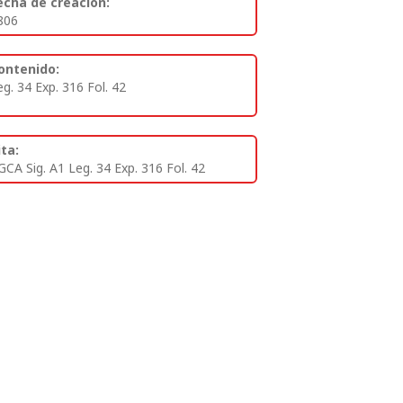
echa de creación:
806
ontenido:
eg. 34 Exp. 316 Fol. 42
ita:
GCA Sig. A1 Leg. 34 Exp. 316 Fol. 42