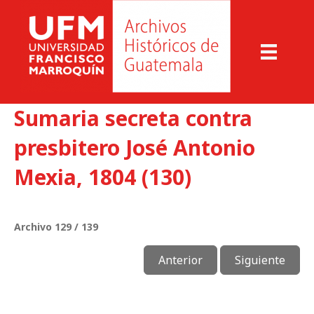
Sumaria secreta contra
presbitero José Antonio
Mexia, 1804 (130)
Archivo 129 / 139
Anterior
Siguiente