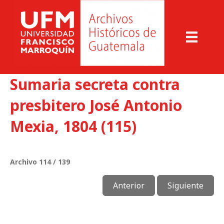
Sumaria secreta contra
presbitero José Antonio
Mexia, 1804 (115)
Archivo 114 / 139
Anterior
Siguiente