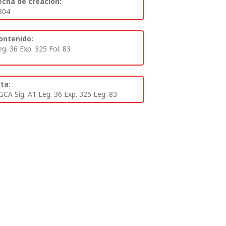
echa de creación:
804
ontenido:
eg. 36 Exp. 325 Fol. 83
ita:
GCA Sig. A1 Leg. 36 Exp. 325 Leg. 83