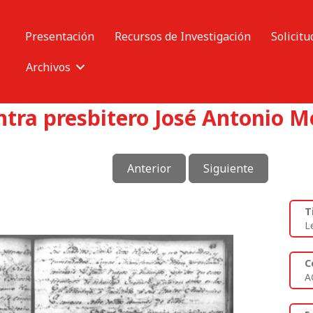
Presentación
Recursos de Investigación
Solicitu
Archivos
tra presbitero José Antonio Me
Anterior
Siguiente
T
L
C
A