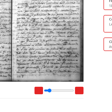
F
1
C
L
C
A