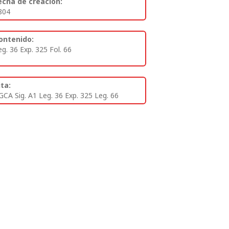
echa de creación:
804
ontenido:
eg. 36 Exp. 325 Fol. 66
ita:
GCA Sig. A1 Leg. 36 Exp. 325 Leg. 66