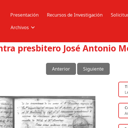
Presentación
Recursos de Investigación
Solicitu
Archivos
tra presbitero José Antonio Me
Anterior
Siguiente
T
L
C
A