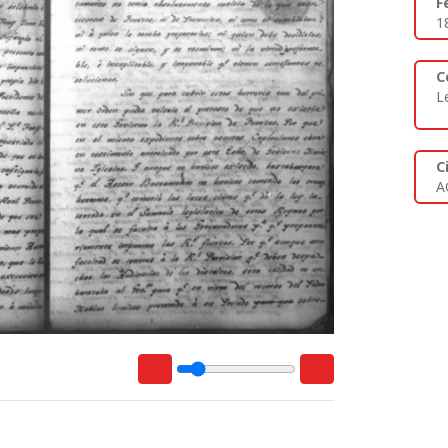
F
1
C
L
C
A