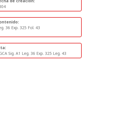
echa de creación:
804
ontenido:
eg. 36 Exp. 325 Fol. 43
ita:
GCA Sig. A1 Leg. 36 Exp. 325 Leg. 43