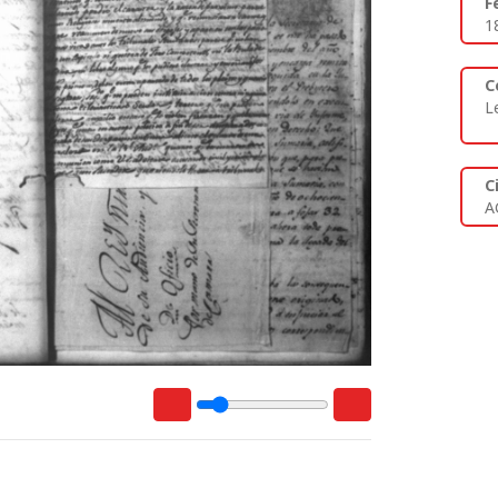
F
1
C
L
C
A