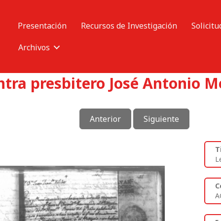
Presentación
Recursos de Investigación
Solicitu
Archivos
tra presbitero José Antonio Me
Anterior
Siguiente
T
L
C
A