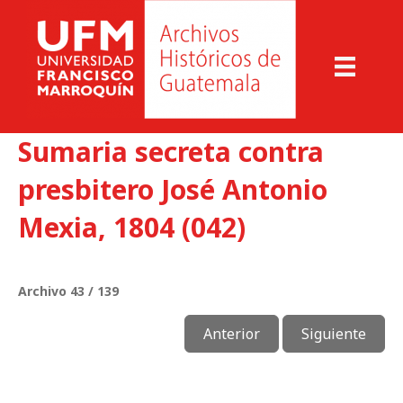
Sumaria secreta contra
presbitero José Antonio
Mexia, 1804 (042)
Archivo 43 / 139
Anterior
Siguiente