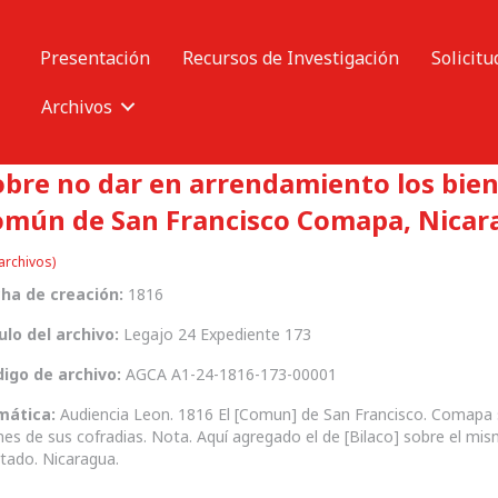
Presentación
Recursos de Investigación
Solicitu
Archivos
obre no dar en arrendamiento los bien
omún de San Francisco Comapa, Nicar
archivos)
ha de creación:
1816
ulo del archivo:
Legajo 24 Expediente 173
igo de archivo:
AGCA A1-24-1816-173-00001
mática:
Audiencia Leon. 1816 El [Comun] de San Francisco. Comapa 
nes de sus cofradias. Nota. Aquí agregado el de [Bilaco] sobre el mis
tado. Nicaragua.