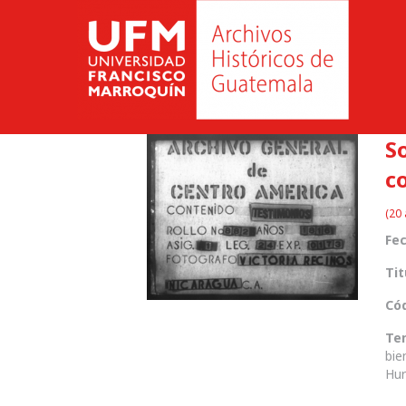
S
c
(20 
Fec
Tit
Cód
Te
bie
Hur