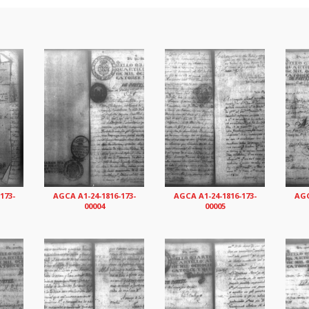
173-
AGCA A1-24-1816-173-
AGCA A1-24-1816-173-
AGC
00004
00005