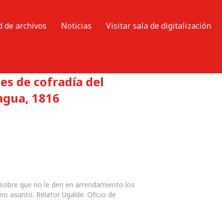
d de archivos
Noticias
Visitar sala de digitalización
es de cofradía del
agua, 1816
sobre que no le den en arrendamiento los
mo asunto. Relator Ugalde. Oficio de