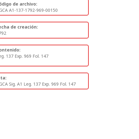
ódigo de archivo:
GCA A1-137-1792-969-00150
echa de creación:
792
ontenido:
eg. 137 Exp. 969 Fol. 147
ita:
GCA Sig. A1 Leg. 137 Exp. 969 Fol. 147