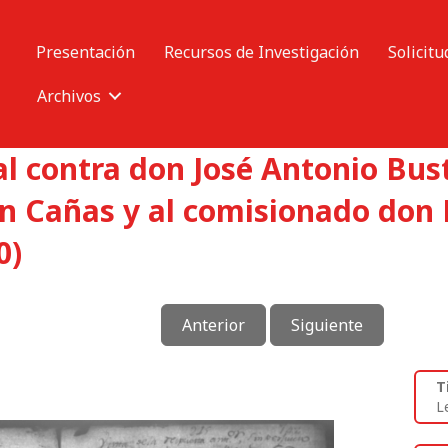
Presentación
Recursos de Investigación
Solicitu
Archivos
l contra don José Antonio Bust
an Cañas y al comisionado don 
0)
Anterior
Siguiente
T
L