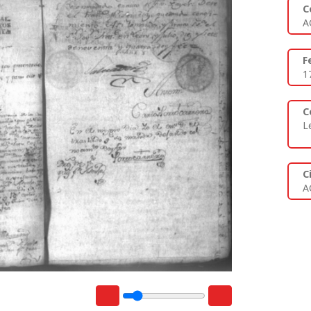
C
A
F
1
C
L
C
A