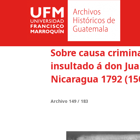
Sobre causa crimina
insultado á don Ju
Nicaragua 1792 (15
Archivo 149 / 183