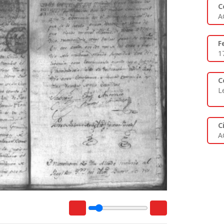
C
A
F
1
C
L
C
A