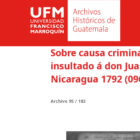
Sobre causa crimina
insultado á don Ju
Nicaragua 1792 (09
Archivo 95 / 183