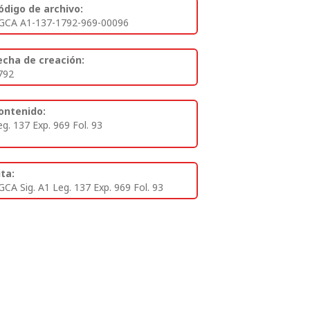
ódigo de archivo:
GCA A1-137-1792-969-00096
echa de creación:
792
ontenido:
eg. 137 Exp. 969 Fol. 93
ita:
GCA Sig. A1 Leg. 137 Exp. 969 Fol. 93