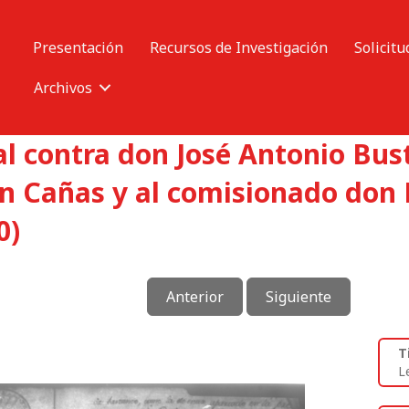
Presentación
Recursos de Investigación
Solicitu
Archivos
l contra don José Antonio Bust
an Cañas y al comisionado don 
0)
Anterior
Siguiente
T
L