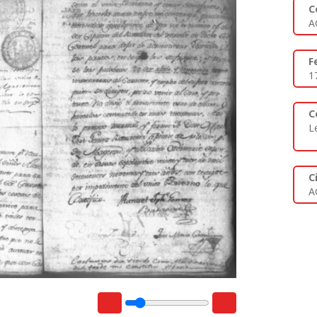
C
A
F
1
C
L
C
A