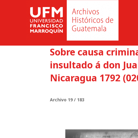
Sobre causa crimina
insultado á don Ju
Nicaragua 1792 (02
Archivo 19 / 183