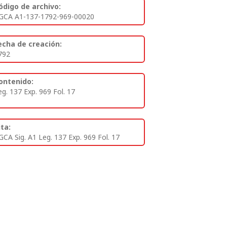
ódigo de archivo:
GCA A1-137-1792-969-00020
echa de creación:
792
ontenido:
eg. 137 Exp. 969 Fol. 17
ita:
GCA Sig. A1 Leg. 137 Exp. 969 Fol. 17