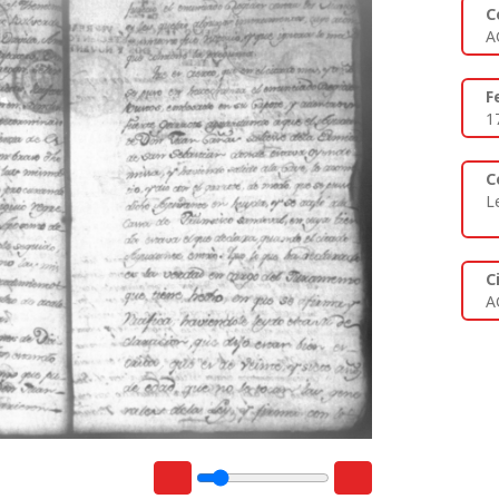
C
A
F
1
C
L
C
A