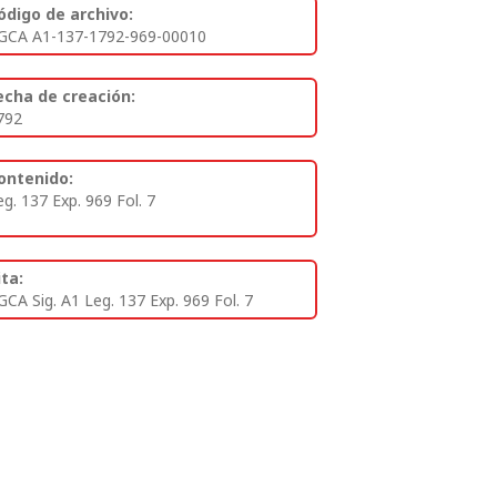
ódigo de archivo:
GCA A1-137-1792-969-00010
echa de creación:
792
ontenido:
eg. 137 Exp. 969 Fol. 7
ita:
GCA Sig. A1 Leg. 137 Exp. 969 Fol. 7