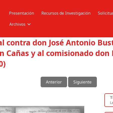
Presentación
Recursos de Investigación
Solicitu
Archivos
l contra don José Antonio Bust
an Cañas y al comisionado don 
0)
Anterior
Siguiente
T
L