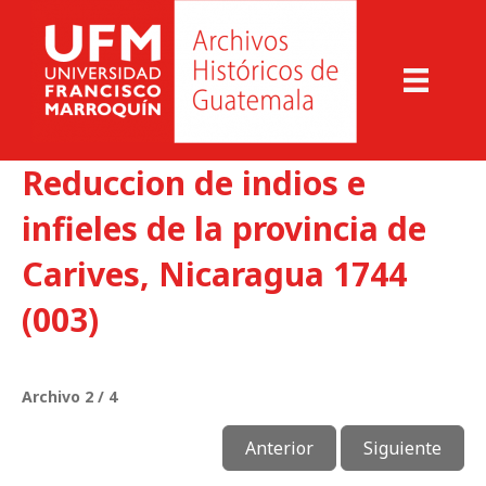
Reduccion de indios e
infieles de la provincia de
Carives, Nicaragua 1744
(003)
Archivo 2 / 4
Anterior
Siguiente