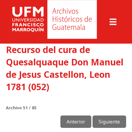
Recurso del cura de
Quesalquaque Don Manuel
de Jesus Castellon, Leon
1781 (052)
Archivo 51 / 85
Anterior
Siguiente