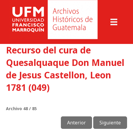
Recurso del cura de
Quesalquaque Don Manuel
de Jesus Castellon, Leon
1781 (049)
Archivo 48 / 85
Anterior
Siguiente