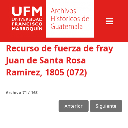
Recurso de fuerza de fray
Juan de Santa Rosa
Ramirez, 1805 (072)
Archivo 71 / 163
Anterior
Siguiente