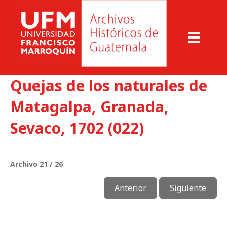
Quejas de los naturales de
Matagalpa, Granada,
Sevaco, 1702 (022)
Archivo 21 / 26
Anterior
Siguiente