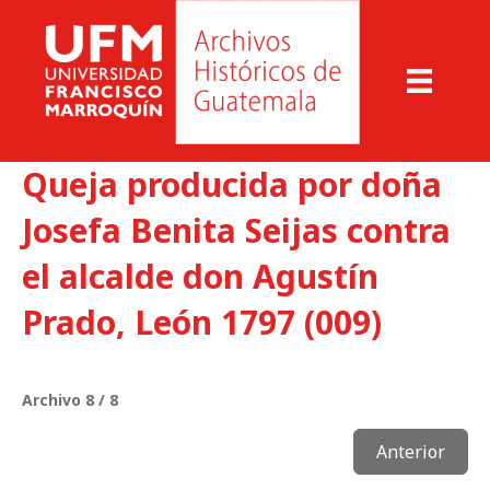
Queja producida por doña
Josefa Benita Seijas contra
el alcalde don Agustín
Prado, León 1797 (009)
Archivo 8 / 8
Anterior