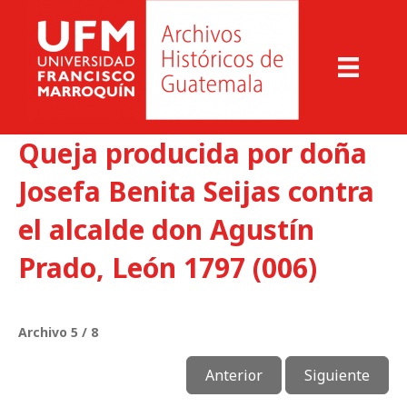
Queja producida por doña
Josefa Benita Seijas contra
el alcalde don Agustín
Prado, León 1797 (006)
Archivo 5 / 8
Anterior
Siguiente