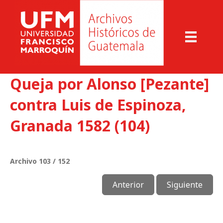
Queja por Alonso [Pezante]
contra Luis de Espinoza,
Granada 1582 (104)
Archivo 103 / 152
Anterior
Siguiente