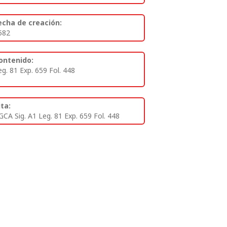
echa de creación:
582
ontenido:
eg. 81 Exp. 659 Fol. 448
ita:
GCA Sig. A1 Leg. 81 Exp. 659 Fol. 448