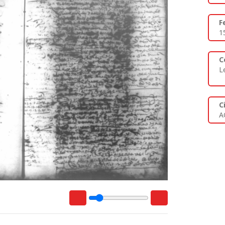
F
1
C
L
C
A