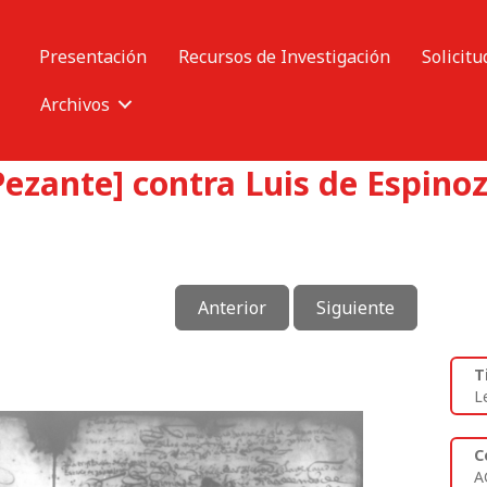
Presentación
Recursos de Investigación
Solicitu
Archivos
Pezante] contra Luis de Espino
Anterior
Siguiente
T
L
C
A