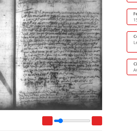
F
1
C
L
C
A