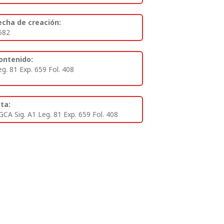
echa de creación:
582
ontenido:
eg. 81 Exp. 659 Fol. 408
ita:
GCA Sig. A1 Leg. 81 Exp. 659 Fol. 408