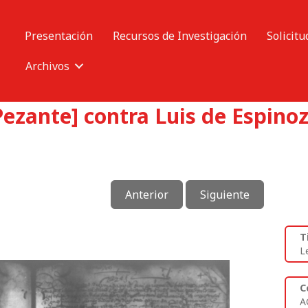
Presentación
Recursos de Investigación
Solicitu
Archivos
Pezante] contra Luis de Espino
Anterior
Siguiente
T
L
C
A