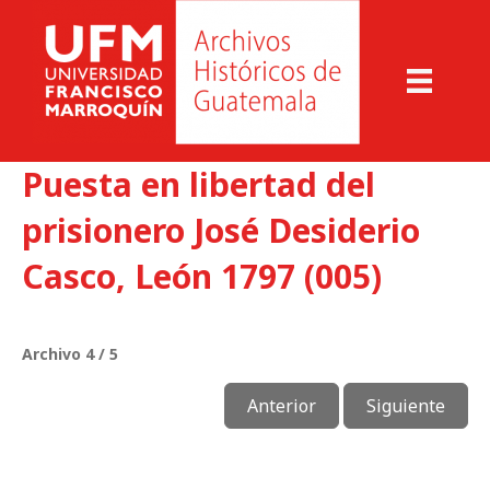
Puesta en libertad del
prisionero José Desiderio
Casco, León 1797 (005)
Archivo 4 / 5
Anterior
Siguiente