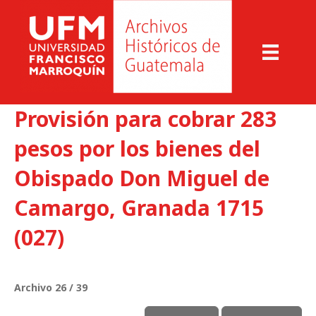
Provisión para cobrar 283
pesos por los bienes del
Obispado Don Miguel de
Camargo, Granada 1715
(027)
Archivo 26 / 39