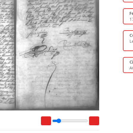
F
1
C
L
C
A