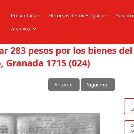
Presentación
Recursos de Investigación
Solicitu
Archivos
ar 283 pesos por los bienes d
 Granada 1715 (024)
Anterior
Siguiente
T
L
C
A