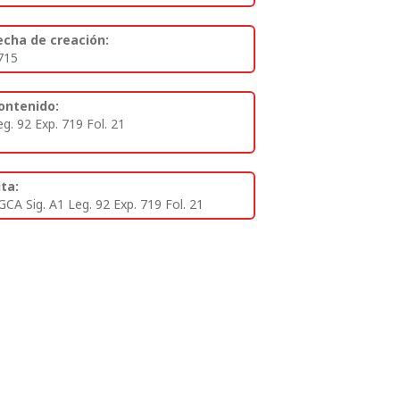
echa de creación:
715
ontenido:
eg. 92 Exp. 719 Fol. 21
ita:
GCA Sig. A1 Leg. 92 Exp. 719 Fol. 21