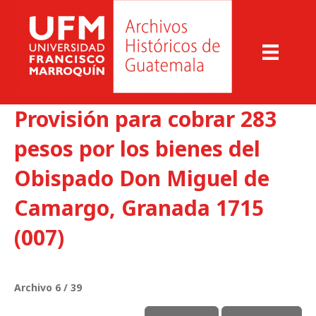
Provisión para cobrar 283
pesos por los bienes del
Obispado Don Miguel de
Camargo, Granada 1715
(007)
Archivo 6 / 39