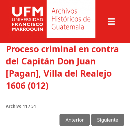
Proceso criminal en contra
del Capitán Don Juan
[Pagan], Villa del Realejo
1606 (012)
Archivo 11 / 51
Anterior
Siguiente