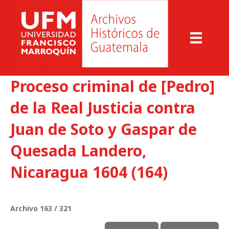
Proceso criminal de [Pedro]
de la Real Justicia contra
Juan de Soto y Gaspar de
Quesada Landero,
Nicaragua 1604 (164)
Archivo 163 / 321