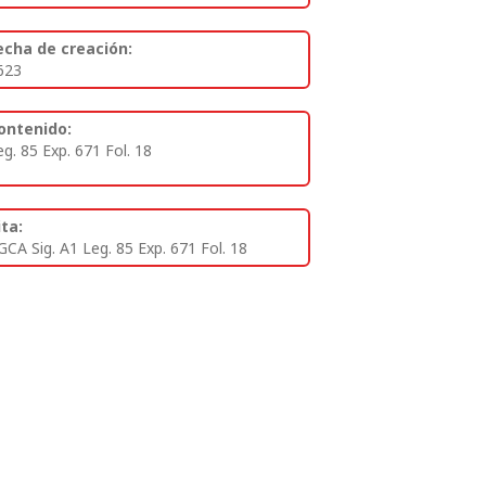
echa de creación:
623
ontenido:
eg. 85 Exp. 671 Fol. 18
ita:
GCA Sig. A1 Leg. 85 Exp. 671 Fol. 18