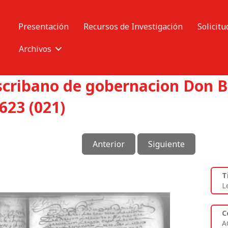
Presentación
Recursos de Investigación
Solicitu
Archivos
escribano de gobernacion Don 
623 (021)
Anterior
Siguiente
T
L
C
A