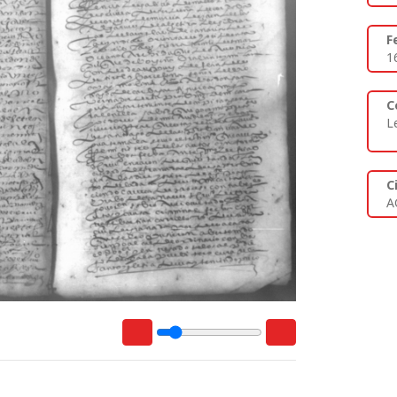
F
1
C
L
C
A