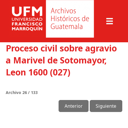
Proceso civil sobre agravio
a Marivel de Sotomayor,
Leon 1600 (027)
Archivo 26 / 133
Anterior
Siguiente