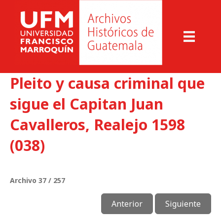
Pleito y causa criminal que
sigue el Capitan Juan
Cavalleros, Realejo 1598
(038)
Archivo 37 / 257
Anterior
Siguiente