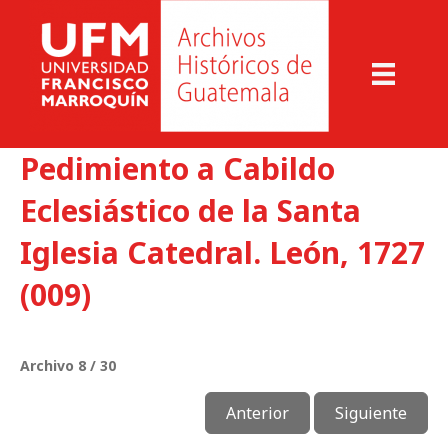
Pedimiento a Cabildo
Eclesiástico de la Santa
Iglesia Catedral. León, 1727
(009)
Archivo 8 / 30
Anterior
Siguiente